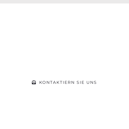
 hat die Motivation gepa
rer Werkstatt und kommen Sie während der Öf
beraten wir Sie zu Ihrem Vorhaben
KONTAKTIERN SIE UNS