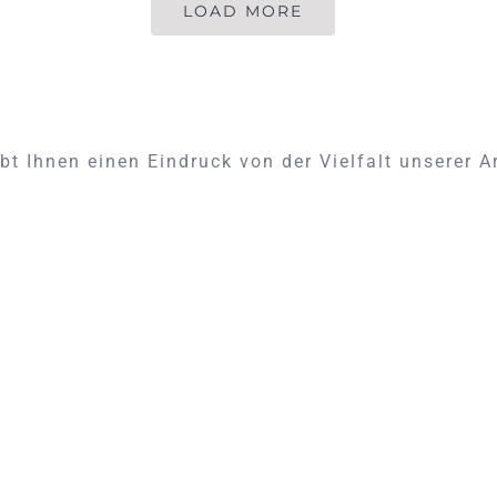
LOAD MORE
bt Ihnen einen Eindruck von der Vielfalt unserer A
Rolls – Royce Corniche –
Sattlerei
Rolls - Royce Corniche - Sattlerei ein
Meisterstück ... Unsere Arbeiten Rolls - [...]