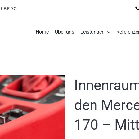
ELBERG
Home
Über uns
Leistungen
Referenze
Innenraum
den Merc
170 – Mit