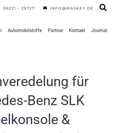
06221 – 25727
INFO@WASKEY.DE
n
Automobilstoffe
Partner
Kontakt
Journal
veredelung für
edes-Benz SLK
telkonsole &