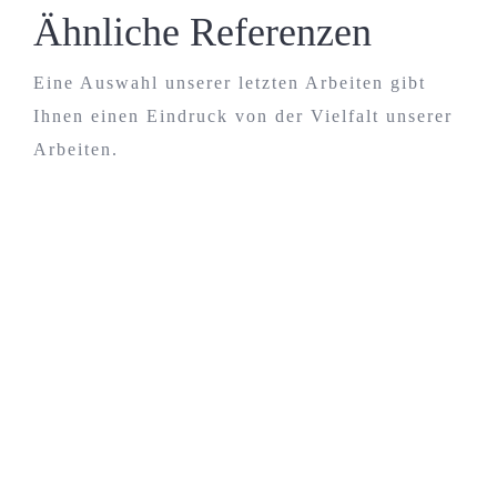
Ähnliche Referenzen
Eine Auswahl unserer letzten Arbeiten gibt
Ihnen einen Eindruck von der Vielfalt unserer
Arbeiten.
Mercedes W 111 Coupe
Innenausstattung
Mercedes Benz W 111 Coupe Sattlerei Waskey
für Innenausstattung Mercedes W 111 Coupe