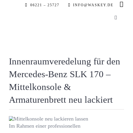
Zum
06221 – 25727
INFO@WASKEY.DE
Inhalt
Toggle
springen
Navigatio
Home
Über uns
Innenraumveredelung für den
Mercedes-Benz SLK 170 –
Leistung
Mittelkonsole &
Referenz
Armaturenbrett neu lackiert
Automobil
Im Rahmen einer professionellen
Partner