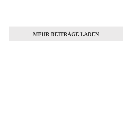
VW Golf 1 Cabrio Lackierung und neues
Verdeck Unsere Arbeiten Dieser VW Golf [...]
MEHR BEITRÄGE LADEN
Sie hat die Motivation
gepackt?
Machen Sie sich ein Bild von unserer
Werkstatt und kommen Sie während der
Öffnungszeiten einfach vorbei. Gerne
beraten wir Sie zu Ihrem Vorhaben