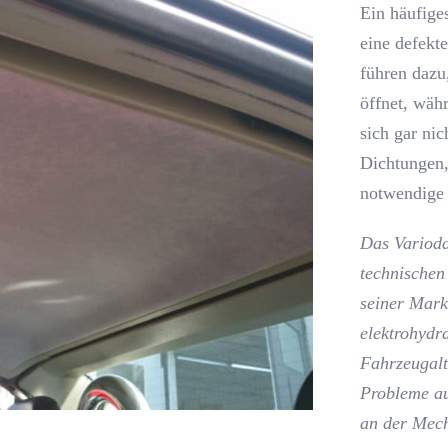
Ein häufig
eine defekt
führen dazu
öffnet, wäh
sich gar nic
Dichtungen,
notwendige 
Das Variod
technischen
seiner Mark
elektrohydr
Fahrzeugalt
Probleme au
an der Mech