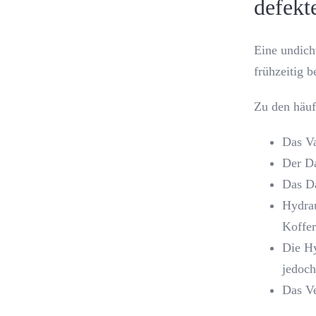
defekt
Eine undic
frühzeitig 
Zu den häu
Das Va
Der D
Das Da
Hydrau
Koffer
Die Hy
jedoch
Das Ve