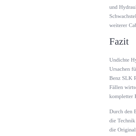
und Hydraul
Schwachste
weiterer Ca
Fazit
Undichte Hy
Ursachen fü
Benz SLK R1
Fällen wirts
kompletter 
Durch den E
die Technik
die Origina