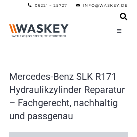
Zum
06221 – 25727
INFO@WASKEY.DE
Inhalt
springen
Toggle
Navigati
Home
Über uns
Mercedes-Benz SLK R171
Hydraulikzylinder Reparatur
Leistun
– Fachgerecht, nachhaltig
Referen
und passgenau
Automobi