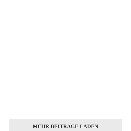
Citroen DS
Citroen DS Unsere Arbeiten Webasto -
Einbaupartner Ähnliche Arbeiten [...]
BMW E30 Cabrio Lederausstattung
BMW E30 Cabrio Lederausstattung Für dieses E
- 30 Cabrio entstand ein neuer [...]
MEHR BEITRÄGE LADEN