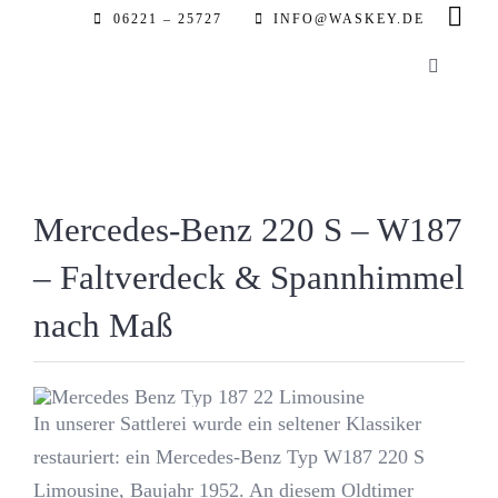
Zum
06221 – 25727
INFO@WASKEY.DE
Inhalt
Toggle
springen
Navigatio
Home
Über uns
Mercedes-Benz 220 S – W187
– Faltverdeck & Spannhimmel
Leistung
nach Maß
Referenz
Automobil
In unserer Sattlerei wurde ein seltener Klassiker
restauriert: ein Mercedes-Benz Typ W187 220 S
Limousine, Baujahr 1952. An diesem Oldtimer
Partner