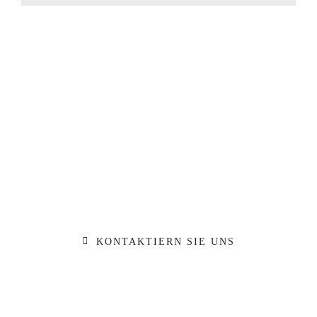
Sie hat die Motivation
gepackt?
Machen Sie sich ein Bild von unserer
Werkstatt und kommen Sie während der
Öffnungszeiten einfach vorbei. Gerne
beraten wir Sie zu Ihrem Vorhaben
KONTAKTIERN SIE UNS