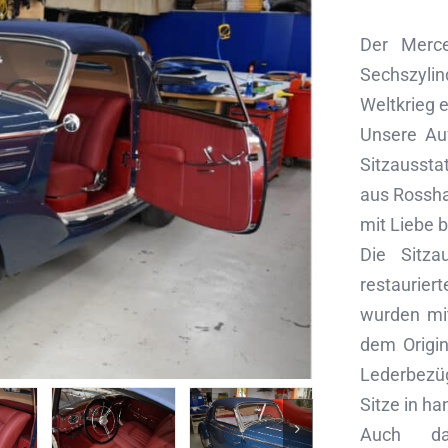
Der Merc
Sechszyli
Weltkrieg e
Unsere Auf
Sitzaussta
aus Rosshaa
mit Liebe b
Die Sitza
restaurier
wurden mit
dem Origin
Lederbezü
Sitze in ha
Auch da