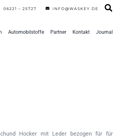
06221 – 25727
INFO@WASKEY.DE
n
Automobilstoffe
Partner
Kontakt
Journal
uchund Hocker mit Leder bezogen für für