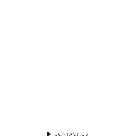
Ready to Talk?
DO YOU HAVE A BIG IDEA WE CAN HELP WITH
CONTACT US