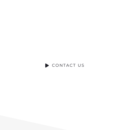
Ready to Talk?
DO YOU HAVE A BIG IDEA WE CAN
HELP WITH?
CONTACT US