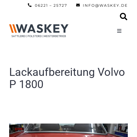
Zum
06221 – 25727
INFO@WASKEY.DE
Inhalt
springen
Toggle
Navigati
Home
Über uns
Lackaufbereitung Volvo
P 1800
Leistun
Referen
Automobi