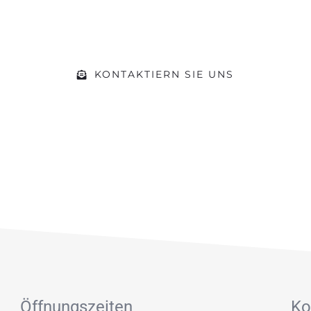
rer Werkstatt und kommen Sie während der Öf
beraten wir Sie zu Ihrem Vorhaben
KONTAKTIERN SIE UNS
Öffnungszeiten
Ko