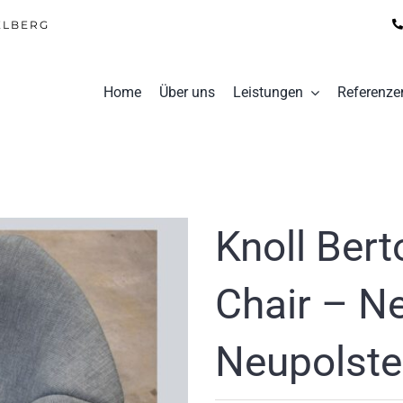
ELBERG
Home
Über uns
Leistungen
Referenze
Knoll Ber
Chair – N
Neupolste