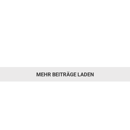
neu beziehen
De Sede Couch neu polstern und mit
hochwertigem Leder neu beziehen Eine De
Sede Couch ist mehr als nur ein
Möbelstück. Sie steht für zeitloses Design,
hochwertige [...]
MEHR BEITRÄGE LADEN
 hat die Motivation gepa