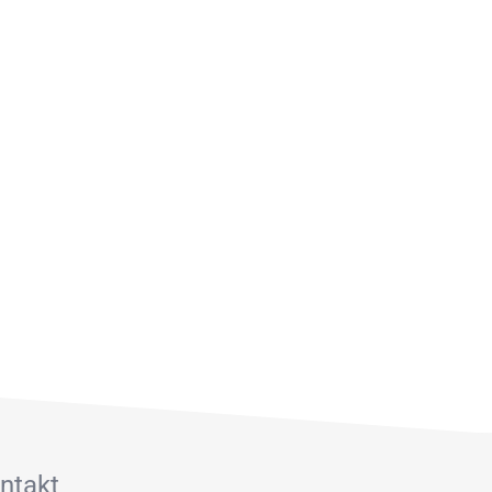
fnungszeiten einfach vorbei. Gerne
ntakt