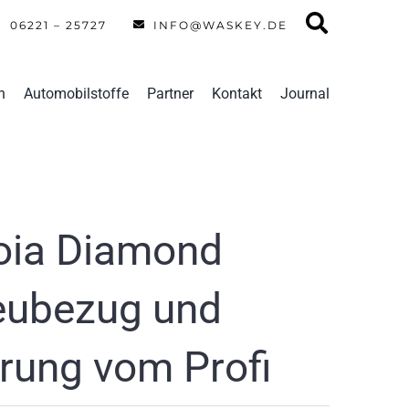
06221 – 25727
INFO@WASKEY.DE
n
Automobilstoffe
Partner
Kontakt
Journal
toia Diamond
eubezug und
rung vom Profi