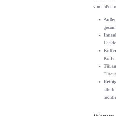
von außen u
Außen
gesamt
Innenl
Lackie
Koffe
Koffer
Türau
Türaus
Reini
alle I
montie
Warum 