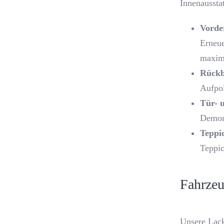
Innenaussta
Vorde
Erneue
maxim
Rückb
Aufpol
Tür- 
Demont
Teppi
Teppic
Fahrzeu
Unsere Lack