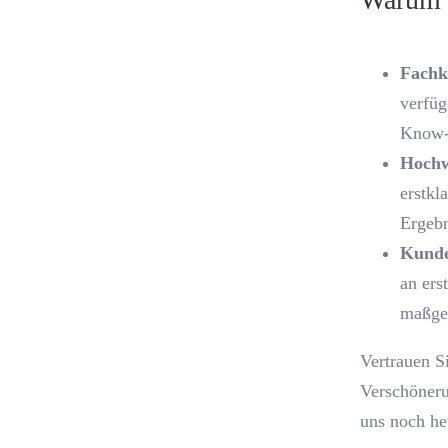
Fachk
verfüg
Know-
Hochw
erstkl
Ergebn
Kunde
an ers
maßge
Vertrauen S
Verschöneru
uns noch he