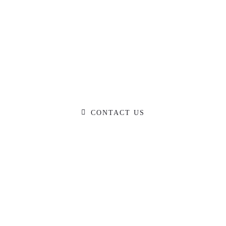
Ready to Talk?
O YOU HAVE A BIG IDEA WE CAN HELP WIT
CONTACT US