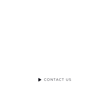
Ready to Talk?
DO YOU HAVE A BIG IDEA WE CAN HELP WITH
CONTACT US