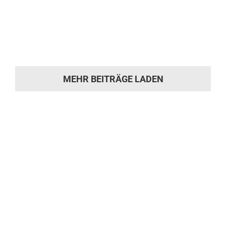
Innenausstattung
Chevrolet Station Wagon Innenausstattung
Unsere Arbeiten Chevrolet [...]
MEHR BEITRÄGE LADEN
Sie hat die
Motivation gepackt?
Machen Sie sich ein Bild von unserer
Werkstatt und kommen Sie während
der Öffnungszeiten einfach vorbei.