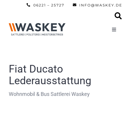
Zum
06221 – 25727
INFO@WASKEY.DE
Inhalt
springen
Toggle
Navigati
Home
Über uns
Fiat Ducato
Lederausstattung
Leistun
Wohnmobil & Bus Sattlerei Waskey
Referen
Automobi