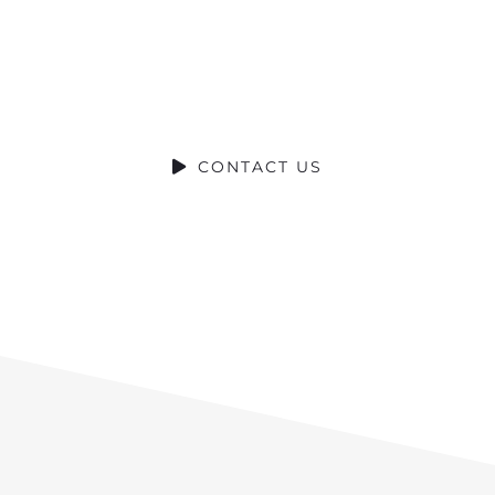
Ready to Talk?
DO YOU HAVE A BIG IDEA WE CAN
HELP WITH?
CONTACT US