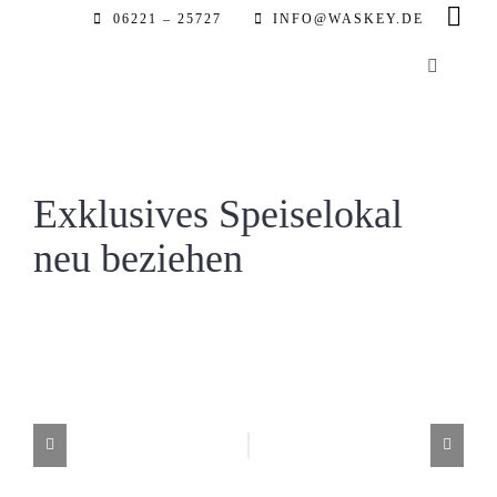
Zum
06221 – 25727
INFO@WASKEY.DE
Inhalt
Toggle
springen
Navigatio
Home
Über uns
Exklusives Speiselokal
neu beziehen
Leistung
Referenz
Automobil
Partner