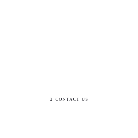
Ready to Talk?
DO YOU HAVE A BIG IDEA WE CAN
HELP WITH?
CONTACT US