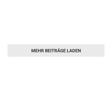
Sitzheizung Audi A6
Sitzheizung Audi A6 Unsere Arbeiten
Sitzheizung Audi A6 Ähnliche Arbeiten [...]
MEHR BEITRÄGE LADEN
Sie hat die
Motivation gepackt?
Machen Sie sich ein Bild von unserer
Werkstatt und kommen Sie während