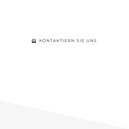
der Öffnungszeiten einfach vorbei.
Gerne beraten wir Sie zu Ihrem
Vorhaben
KONTAKTIERN SIE UNS