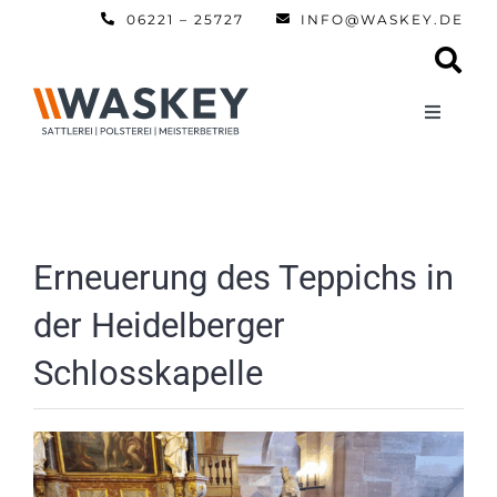
Zum
06221 – 25727
INFO@WASKEY.DE
Inhalt
springen
Toggle
Navigati
Home
Über uns
Erneuerung des Teppichs in
der Heidelberger
Leistun
Schlosskapelle
Referen
Automobi