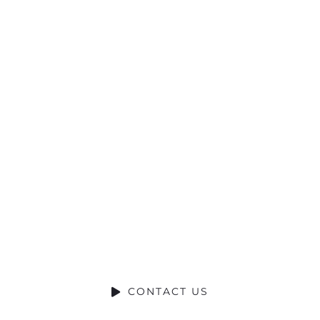
Ready to Talk?
DO YOU HAVE A BIG IDEA WE CAN
HELP WITH?
CONTACT US