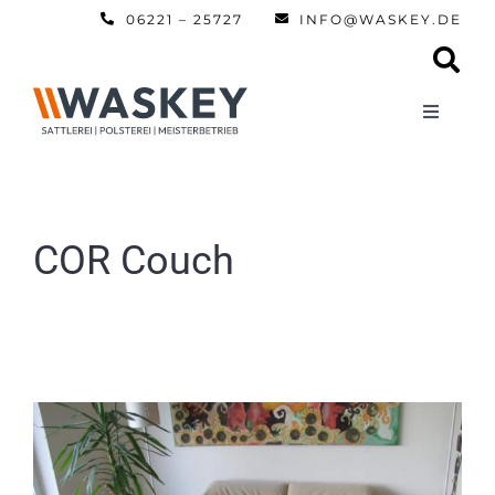
Zum
06221 – 25727
INFO@WASKEY.DE
Inhalt
springen
Toggle
Navigati
Home
Über uns
COR Couch
Leistun
Referen
Automobi