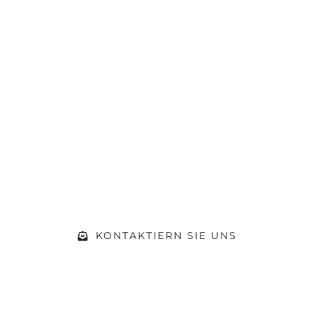
Sie hat die
Motivation gepackt?
Machen Sie sich ein Bild von unserer
Werkstatt und kommen Sie während
der Öffnungszeiten einfach vorbei.
Gerne beraten wir Sie zu Ihrem
Vorhaben
KONTAKTIERN SIE UNS