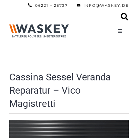
Zum
06221 – 25727
INFO@WASKEY.DE
Inhalt
springen
Toggle
Navigati
Home
Über uns
Cassina Sessel Veranda
Reparatur – Vico
Leistun
Magistretti
Referen
Automobi