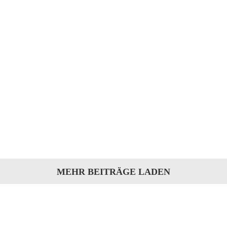
Hussen für Bett
Hussen für Bett Für dieses Bett sind Hussen
für sämtliche Seitenteile und das Headboard
gefertigt worden.Dasbeziehen des Bett war
[...]
MEHR BEITRÄGE LADEN