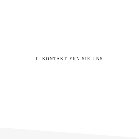
e hat die Motivation gepac
r Werkstatt und kommen Sie während der Öffnungs
wir Sie zu Ihrem Vorhaben
KONTAKTIERN SIE UNS