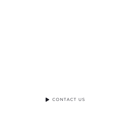
Ready to Talk?
DO YOU HAVE A BIG IDEA WE CAN
HELP WITH?
CONTACT US