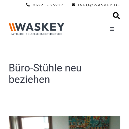
Zum
06221 – 25727
INFO@WASKEY.DE
Inhalt
springen
Toggle
Navigati
Home
Über uns
Büro-Stühle neu
beziehen
Leistun
Referen
Automobi