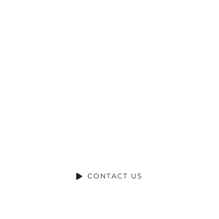
Ready to Talk?
DO YOU HAVE A BIG IDEA WE CAN HELP WITH
CONTACT US