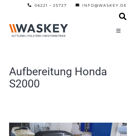
Zum
06221 – 25727
INFO@WASKEY.DE
Inhalt
springen
Toggle
Navigati
Home
Über uns
Aufbereitung Honda
S2000
Leistun
Referen
Automobi