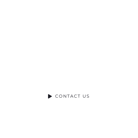
Ready to Talk?
DO YOU HAVE A BIG IDEA WE CAN
HELP WITH?
CONTACT US