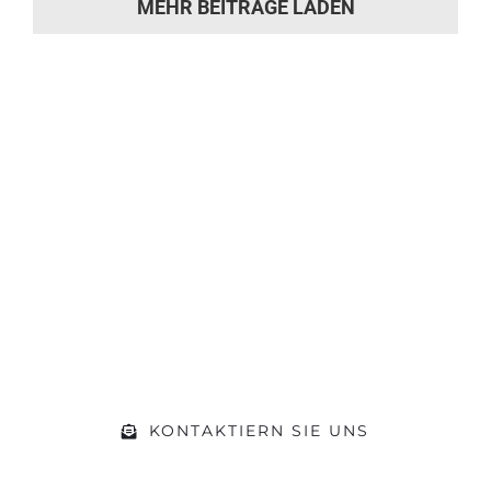
MEHR BEITRÄGE LADEN
Sie hat die
Motivation gepackt?
Machen Sie sich ein Bild von unserer
Werkstatt und kommen Sie während
der Öffnungszeiten einfach vorbei.
Gerne beraten wir Sie zu Ihrem
Vorhaben
KONTAKTIERN SIE UNS