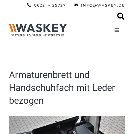
Zum
06221 – 25727
INFO@WASKEY.DE
Inhalt
springen
Toggle
Navigati
Home
Über uns
Armaturenbrett und
Handschuhfach mit Leder
Leistun
bezogen
Referen
Automobi