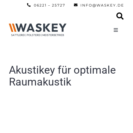
Zum
06221 – 25727
INFO@WASKEY.DE
Inhalt
springen
Toggle
Navigati
Home
Über uns
Akustikey für optimale
Raumakustik
Leistun
Referen
Automobi