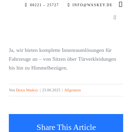
Zum
06221 – 25727
INFO@WASKEY.DE
Inhalt
Toggle
springen
Navigatio
Home
Ja, wir bieten komplette Innenraumlösungen für
Über uns
Fahrzeuge an – von Sitzen über Türverkleidungen
bis hin zu Himmelbezügen.
Leistung
Von
Denis Waskey
|
25.06.2025
|
Allgemein
Referenz
Automobil
Share This Article
Partner