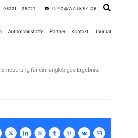
06221 – 25727
INFO@WASKEY.DE
n
Automobilstoffe
Partner
Kontakt
Journal
 Erneuerung für ein langlebiges Ergebnis.
acebook
X
LinkedIn
WhatsApp
Tumblr
Pinterest
Vk
E-