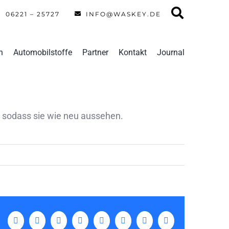
06221 – 25727
INFO@WASKEY.DE
n
Automobilstoffe
Partner
Kontakt
Journal
, sodass sie wie neu aussehen.
Facebook
X
LinkedIn
WhatsApp
Tumblr
Pinterest
Vk
E-