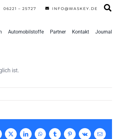
06221 – 25727
INFO@WASKEY.DE
n
Automobilstoffe
Partner
Kontakt
Journal
lich ist.
acebook
X
LinkedIn
WhatsApp
Tumblr
Pinterest
Vk
E-