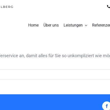
ELBERG
Home
Über uns
Leistungen
Referenze
erservice an, damit alles für Sie so unkompliziert wie mög
F