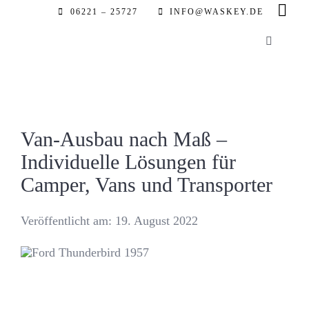
Zum
06221 – 25727
INFO@WASKEY.DE
Inhalt
Toggle
springen
Navigatio
Home
Über uns
Van-Ausbau nach Maß –
Individuelle Lösungen für
Leistung
Camper, Vans und Transporter
Referenz
Veröffentlicht am: 19. August 2022
Automobil
Partner