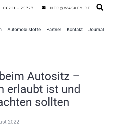
06221 – 25727
INFO@WASKEY.DE
n
Automobilstoffe
Partner
Kontakt
Journal
beim Autositz –
h erlaubt ist und
achten sollten
gust 2022