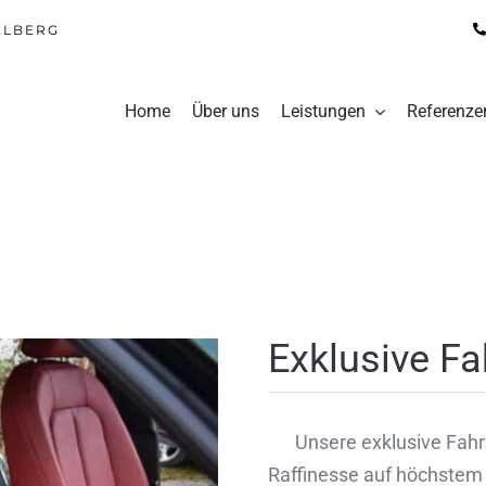
ELBERG
Home
Über uns
Leistungen
Referenze
Exklusive F
Unsere exklusive Fah
Raffinesse auf höchstem N