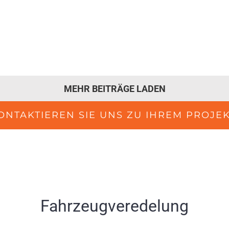
Jaguar XK 140 OHC - Unfallinstandsetzung
und Lederlackierung Unsere Arbeiten Ein
Jaguar [...]
MEHR BEITRÄGE LADEN
ONTAKTIEREN SIE UNS ZU IHREM PROJEK
Fahrzeugveredelung